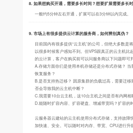
8. 如果想购买开通，需要多长时间？想要扩展需要多长
一般约5分钟左右开通，扩展可以在3分钟以内完
9. 市场上有很多提供云计算的服务商，如何辨别真伪？
目前国内有很多提供“云主机”的公司，但绝大多数是
以很多时候客户感知不到。但VPS跟真正的云主机
的云计算，客户在购买前可以问服务商以下问题即可
A.存储方面你们是使用本机存储还是分布式存储？ 当
恢复服务？
B.是否支持热迁移？ 因原集群的负载过高，需要迁
否会导致我的云主机中断？
C.我需要10台云主机，这10台主机之间是否有内网
D.能随时扩容内容、扩容硬盘、增减带宽吗？扩容的
云服务器云建站的云主机使用分布式存储，支持故障
加快速、安全。可以随时对内存、带宽、CPU进行升