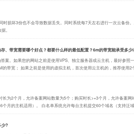
同时损坏3份也不会导致数据丢失。同时系统每7天左右进行一次云备份
数据。
U、内存、带宽需要哪个好点？都要什么样的最低配置？6m的带宽能承受多少ip
答案。如果您的网站之前是使用VPS、独立服务器或云主机，最好参照
M的带宽； 如果之前是使用的虚拟主机，首次使用云主机的，推荐使用2个C
长为2个月，允许备案网站数量为5个；购买时长>=3个月，允许备案网站
6个月的主机适用）。 白名单系统允许每台主机提交60个域名（支持泛域
多少?