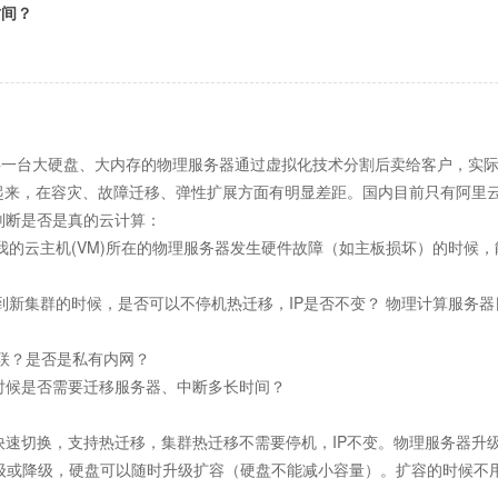
时间？
成。
将一台大硬盘、大内存的物理服务器通过虚拟化技术分割后卖给客户，实际上
比起来，在容灾、故障迁移、弹性扩展方面有明显差距。国内目前只有阿里
判断是否是真的云计算：
我的云主机
(VM)所在的物理服务器发生硬件故障（如主板损坏）的时候
移到新集群的时候，是否可以不停机热迁移，IP是否不变？ 物理计算服务
相联？是否是私有内网？
时候是否需要迁移服务器、中断多长时间？
快速切换，支持热迁移，集群热迁移不需要停机，IP不变。物理服务器升
级或降级，硬盘可以随时升级扩容（硬盘不能减小容量）。扩容的时候不