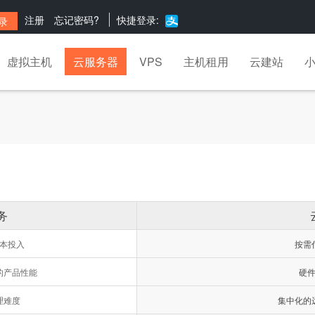
注册
忘记密码?
快捷登录:
虚拟主机
云服务器
VPS
主机租用
云建站
务
本投入
按需
的产品性能
硬
理难度
集中化的