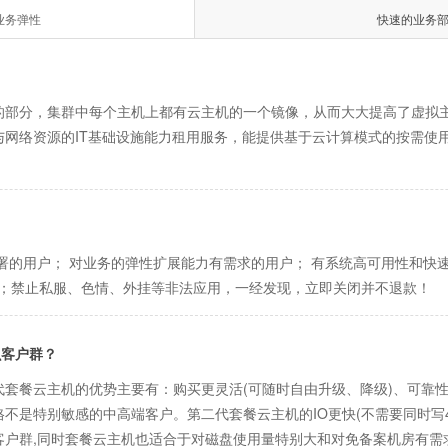
业务弹性
快速的业务
的部分，集群中每个主机上都有云主机的一个镜像，从而大大提高了虚拟
网络资源的IT基础设施能力租用服务，能提供基于云计算模式的按需使用
署的用户； 对业务的弹性扩展能力有需求的用户； 有系统高可用性和快速
用；禁止私服、色情、外挂等非法应用，一经发现，立即关闭并不退款！
么客户群？
套餐云主机的优势主要有：购买更灵活(可随时自由升级、降级)、可靠
不是特别敏感的中高端客户。第二代套餐云主机的IO更快(不需要同时写
客户群,同时套餐云主机也适合于对磁盘使用量特别大和对免备案机房有需